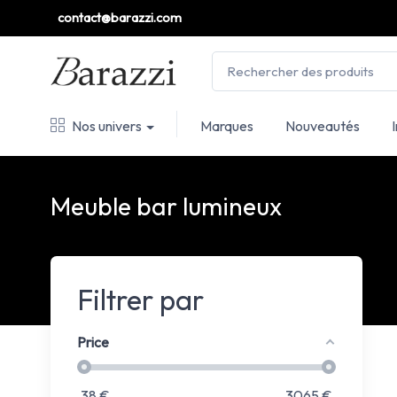
contact@barazzi.com
Nos univers
Marques
Nouveautés
Meuble bar lumineux
Filtrer par
Price
38
€
3065
€