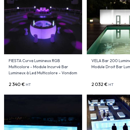
FIESTA Curva Lumineux RGB
VELA Bar 200 Lumine
Multicolore - Module Incurvé Bar
Module Droit Bar Lu
Lumineux à Led Multicolore - Vondom
2 340 €
2 032 €
HT
HT