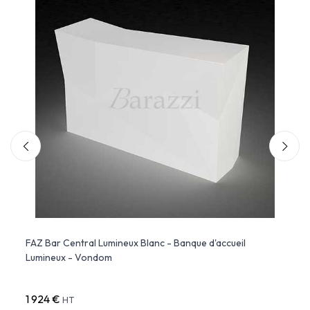
FAZ Bar Central Lumineux Blanc - Banque d'accueil
FIEST
Lumineux - Vondom
Bar L
1 924 €
2 34
HT