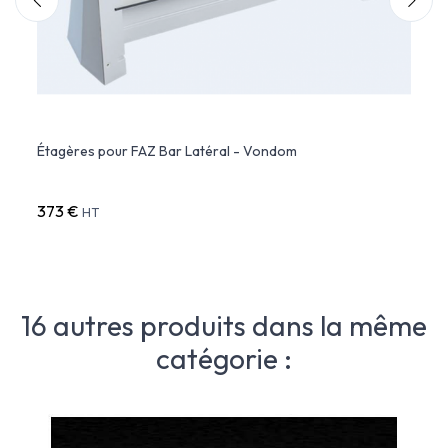
Étagères pour FAZ Bar Latéral - Vondom
FAZ B
éclai
373 €
1 789
HT
16 autres produits dans la même
catégorie :