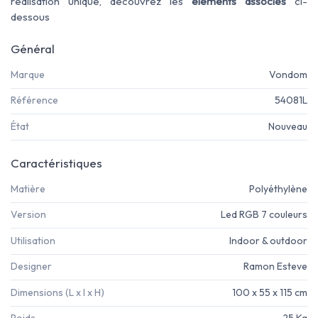
réalisation unique, découvrez les
éléments associés
ci-
dessous
Général
Marque
Vondom
Référence
54081L
État
Nouveau
Caractéristiques
Matière
Polyéthylène
Version
Led RGB 7 couleurs
Utilisation
Indoor & outdoor
Designer
Ramon Esteve
Dimensions (L x l x H)
100 x 55 x 115 cm
Poids
25 Kg