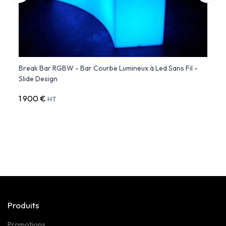
Break Bar RGBW - Bar Courbe Lumineux à Led Sans Fil -
FAZ B
Slide Design
Lumin
1 900 €
1 924
HT
Produits
Promotions