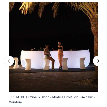
qué -
FIESTA 180 Lumineux Blanc - Module Droit Bar Lumineux -
FIEST
Vondom
Lumin