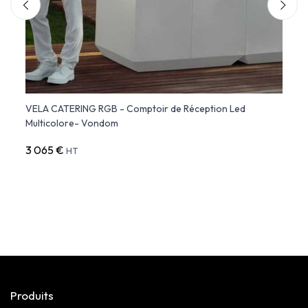
VELA CATERING RGB - Comptoir de Réception Led
VELA 
Multicolore- Vondom
Lumin
3 065 €
2 03
HT
Produits