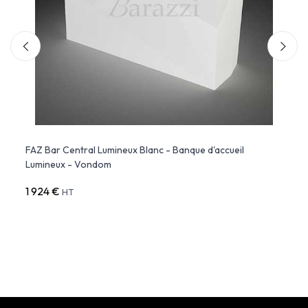
it
FAZ Bar Central Lumineux Blanc - Banque d'accueil
Vela 
Lumineux - Vondom
1 924 €
466 
HT