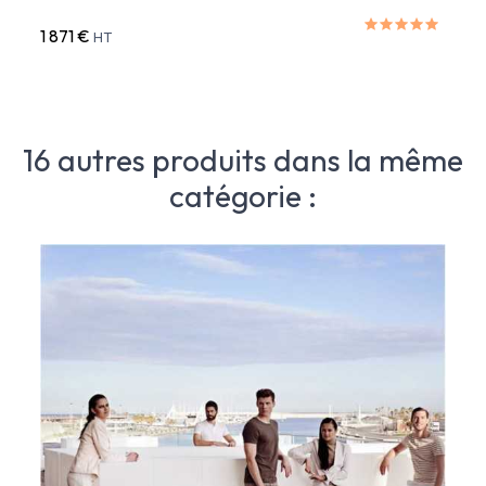
1 871 €
2 07
HT
16 autres produits dans la même
catégorie :