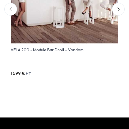
x -
VELA 200 - Module Bar Droit - Vondom
FIEST
Finit
1 599 €
1 935
HT