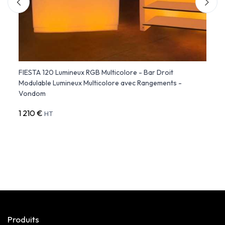
ble
FIESTA 120 Lumineux RGB Multicolore - Bar Droit
Roule
Modulable Lumineux Multicolore avec Rangements -
Vond
Vondom
1 210 €
40 €
HT
Produits