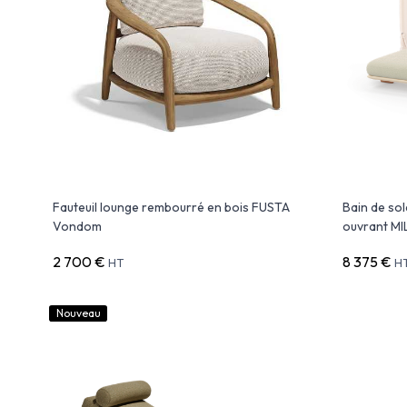
Fauteuil lounge rembourré en bois FUSTA
Bain de sol
Vondom
ouvrant M
2 700 €
8 375 €
HT
H
Nouveau