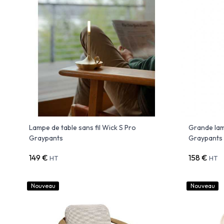
Lampe de table sans fil Wick S Pro
Grande lam
Graypants
Graypants
149 €
158 €
HT
HT
Nouveau
Nouveau