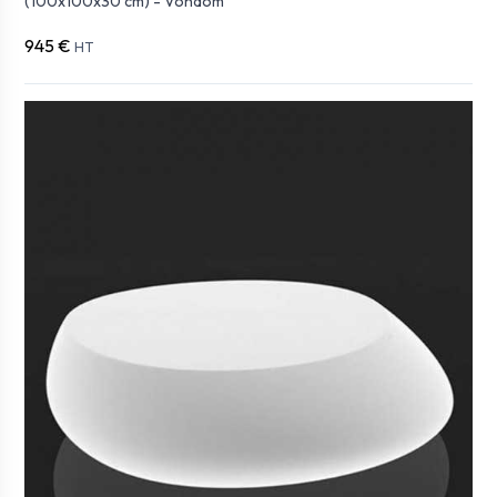
(100x100x30 cm) - Vondom
945 €
HT