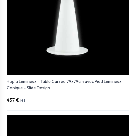
Hopla Lumineux - Table Carrée 79x79cm avec Pied Lumineux
Conique - Slide Design
437 €
HT