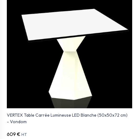
VERTEX Table Carrée Lumineuse LED Blanche (50x50x72 cm)
- Vondom
609 €
HT