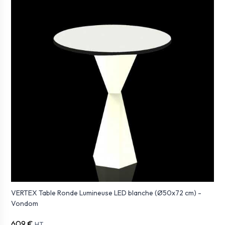
VERTEX Table Ronde Lumineuse LED blanche (Ø50x72 cm) -
Vondom
609 €
HT