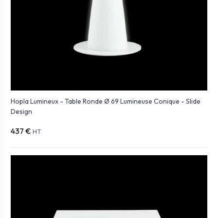
Hopla Lumineux - Table Ronde Ø 69 Lumineuse Conique - Slide
Design
437 €
HT