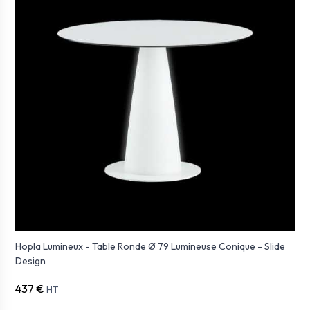
Hopla Lumineux - Table Ronde Ø 79 Lumineuse Conique - Slide
Design
437 €
HT