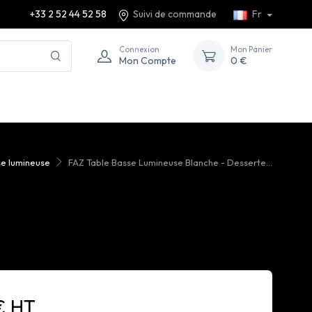
+33 2 52 44 52 58
Suivi de commande
Fr
Connexion
Mon Panier
Mon Compte
0 €
se lumineuse
FAZ Table Basse Lumineuse Blanche - Desserte...
€ HT