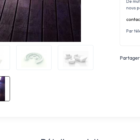
De mul
nous p
contac
Par té
Partager 