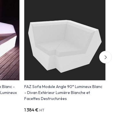
 Blanc -
FAZ Sofa Module Angle 90° Lumineux Blanc
FAZ Sofa
 Lumineux
- Divan Extérieur Lumière Blanche et
Blanc - P
Facettes Destructurées
Vondom
1 384 €
825 €
HT
HT