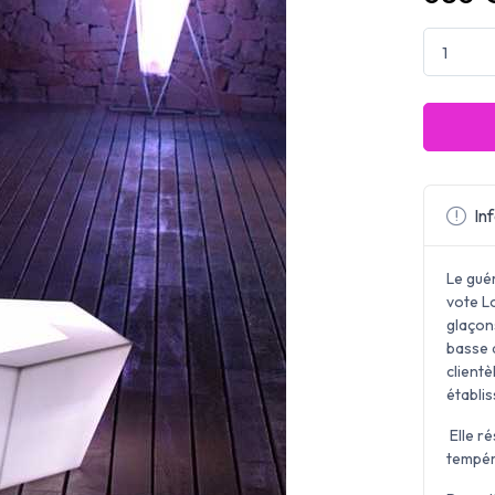
Inf
Le gué
vote L
glaçon
basse d
client
établi
Elle ré
tempér