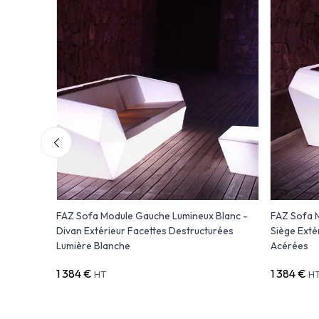
e de
FAZ Sofa Module Gauche Lumineux Blanc -
FAZ Sofa M
Divan Extérieur Facettes Destructurées
Siège Exté
Lumière Blanche
Acérées
1 384 €
1 384 €
HT
H