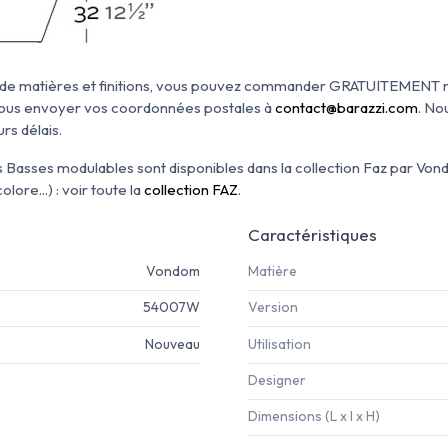
oix de matières et finitions, vous pouvez commander GRATUITEMENT n
 nous envoyer vos coordonnées postales à
contact@barazzi.com
. No
rs délais.
s Basses modulables sont disponibles dans la collection Faz par Von
lore...) : voir toute la
collection FAZ
.
Caractéristiques
Vondom
Matière
54007W
Version
Nouveau
Utilisation
Designer
Dimensions (L x l x H)