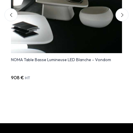
le
NOMA Table Basse Lumineuse LED Blanche - Vondom
Studi
rée
More
908 €
1 168
HT