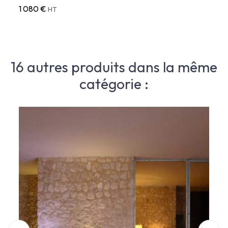
1 080 €
2 184
HT
16 autres produits dans la même
catégorie :