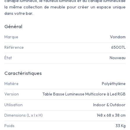
canapé lumineux, le fauteuil lumineux et au canapé lumineuxde
la même collection de meuble pour créer un espace unique
dans votre bar.
Général
Marque
Vondom
Référence
65007L
État
Nouveau
Caractéristiques
Matière
Polyéthylène
Version
Table Basse Lumineuse Multicolore à Led RGB
Utilisation
Indoor & Outdoor
Dimensions (L x l x H)
148 x 68 x 38 cm
Poids
33 Kg