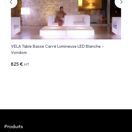
VELA Table Basse Carré Lumineuse LED Blanche -
FAZ B
Vondom
825 €
1 105
HT
Produits