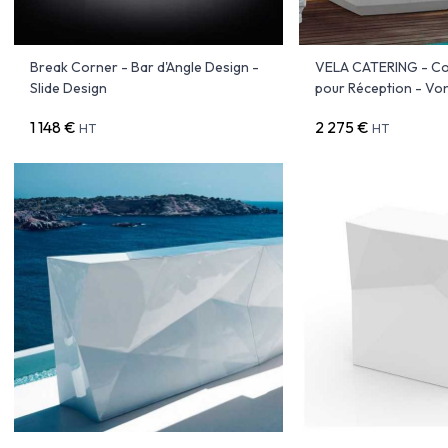
Break Corner - Bar d'Angle Design -
VELA CATERING - Co
Slide Design
pour Réception - V
1 148 €
2 275 €
HT
HT