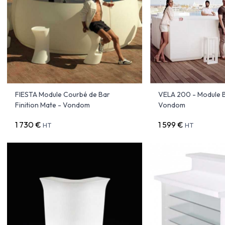
FIESTA Module Courbé de Bar
VELA 200 - Module B
Finition Mate - Vondom
Vondom
1 730 €
1 599 €
HT
HT