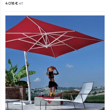
4 018 €
HT