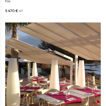
Fim
5 470 €
HT