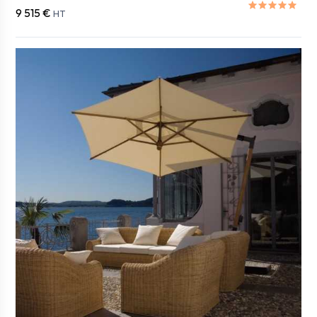
9 515 €
HT