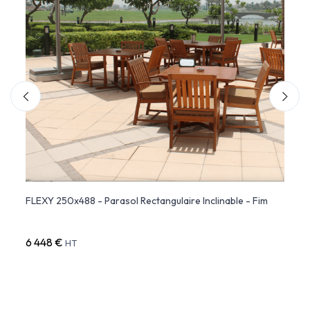
s
FLEXY 250x488 - Parasol Rectangulaire Inclinable - Fim
FLEXY
Inclin
6 448 €
5 47
HT