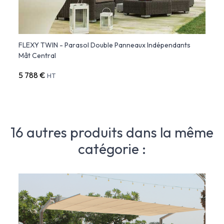
able
FLEXY TWIN - Parasol Double Panneaux Indépendants
FLEXY
Mât Central
Anodi
5 788 €
13 68
HT
16 autres produits dans la même
catégorie :