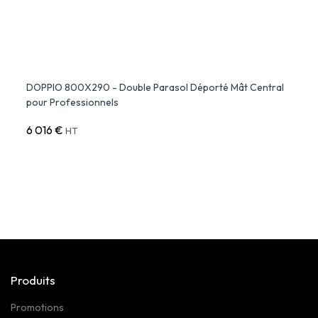
DOPPIO 800X290 - Double Parasol Déporté Mât Central
Paras
pour Professionnels
6 016 €
8 65
HT
Produits
Promotions