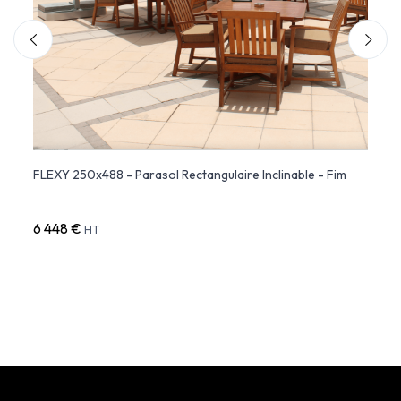
tral
FLEXY 250x488 - Parasol Rectangulaire Inclinable - Fim
Paras
6 448 €
8 65
HT