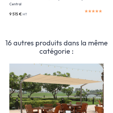
Central
9 515 €
2 48
HT
16 autres produits dans la même
catégorie :