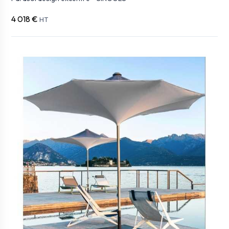
4 018 €
HT