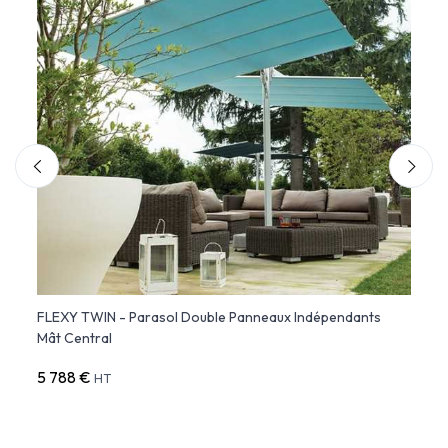
able
FLEXY TWIN - Parasol Double Panneaux Indépendants
FLEXY
Mât Central
Anodi
5 788 €
13 68
HT