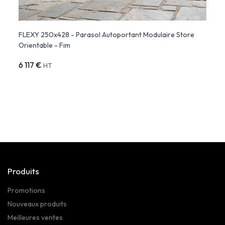
FLEXY 250x428 - Parasol Autoportant Modulaire Store
FLEXY
Orientable - Fim
Anodi
6 117 €
13 68
HT
Produits
Promotions
Nouveaux produits
Meilleures ventes