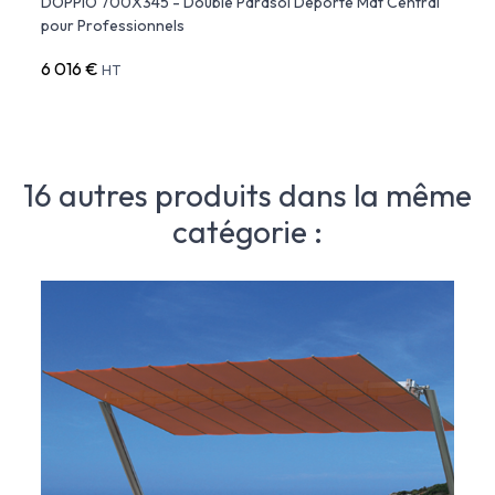
DOPPIO 700X345 - Double Parasol Déporté Mât Central
ISCHI
pour Professionnels
6 016 €
1 749
HT
16 autres produits dans la même
catégorie :