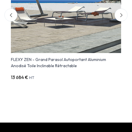
FLEXY ZEN - Grand Parasol Autoportant Aluminium
FLEXY
Anodisé Toile Inclinable Rétractable
Inclin
13 684 €
5 09
HT