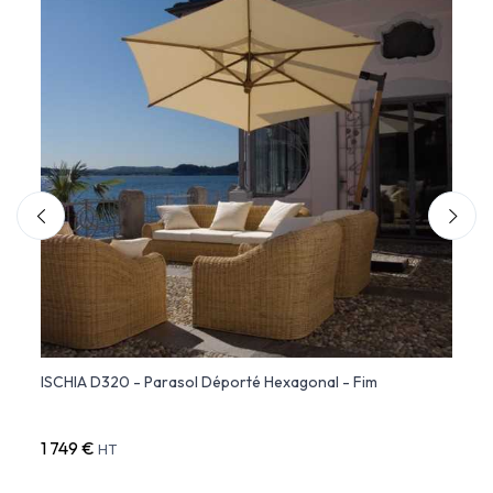
ISCHIA D320 - Parasol Déporté Hexagonal - Fim
ISCHI
Inclin
1 749 €
1 675
HT