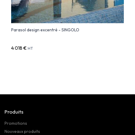
Parasol design excentré - SINGOLO
DOPPI
pour 
4 018 €
6 01
HT
Produits
Promotions
Nouveaux produits