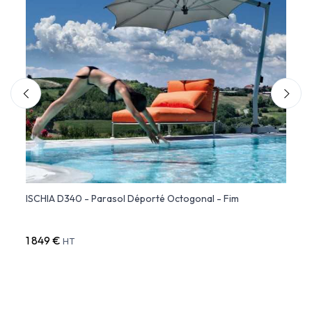
ISCHIA D340 - Parasol Déporté Octogonal - Fim
ISCHI
Inclin
1 849 €
1 675
HT