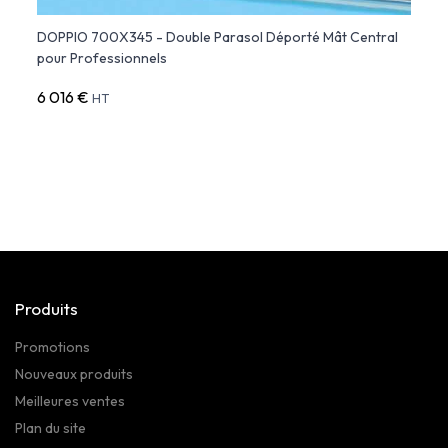
DOPPIO 700X345 - Double Parasol Déporté Mât Central
ISCHI
pour Professionnels
6 016 €
2 26
HT
Produits
Promotions
Nouveaux produits
Meilleures ventes
Plan du site