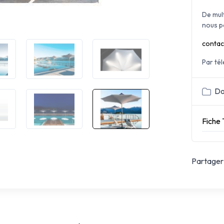
De mul
nous p
contac
Par té
Do
Fiche
Partager 