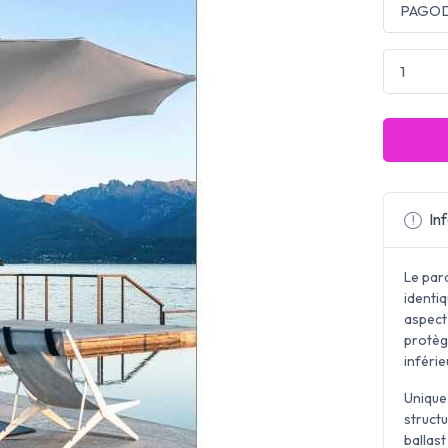
Inf
Le par
identi
aspect
protège
inférie
Unique
struct
ballast