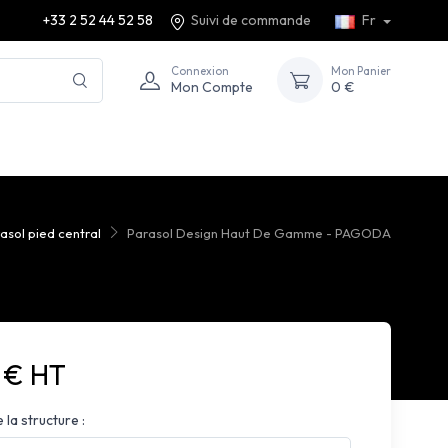
+33 2 52 44 52 58
Suivi de commande
Fr
Connexion
Mon Panier
Mon Compte
0 €
asol pied central
Parasol Design Haut De Gamme - PAGODA
6 € HT
 la structure :