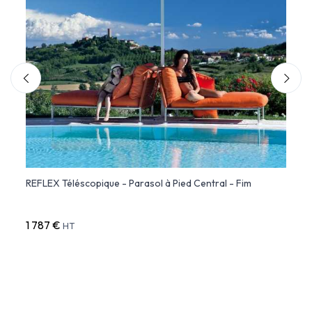
tral
REFLEX Téléscopique - Parasol à Pied Central - Fim
Paras
1 787 €
8 65
HT