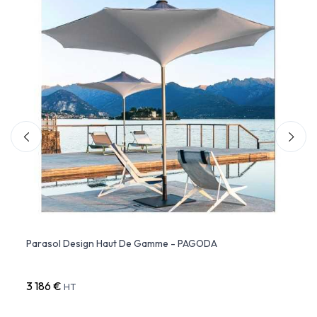
tral
Parasol Design Haut De Gamme - PAGODA
FLEXY
Mât C
3 186 €
5 78
HT