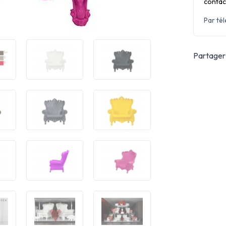
contac
Par té
Partager 