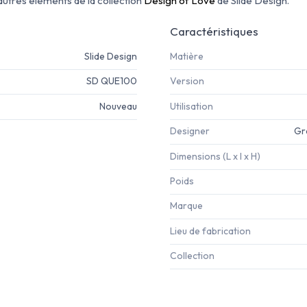
utres éléments de la collection
Design of Love
de Slide Design.
Caractéristiques
Slide Design
Matière
SD QUE100
Version
Nouveau
Utilisation
Designer
Gr
Dimensions (L x l x H)
Poids
Marque
Lieu de fabrication
Collection