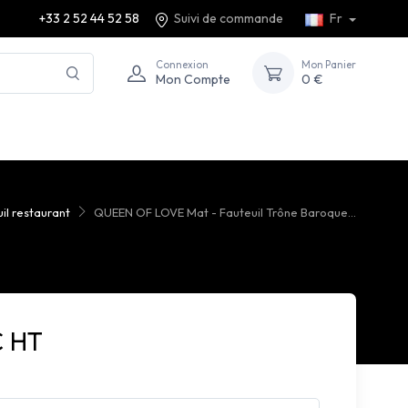
+33 2 52 44 52 58
Suivi de commande
Fr
Connexion
Mon Panier
Mon Compte
0 €
il restaurant
QUEEN OF LOVE Mat - Fauteuil Trône Baroque...
€ HT