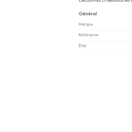
Découvrez ci-dessous les a
Général
Marque
Référence
État