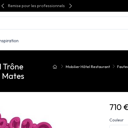
Remise pour les professionnels
Inspiration
 Trône
Mobilier Hôtel Restaurant
Fauteu
s Mates
710 
Couleur