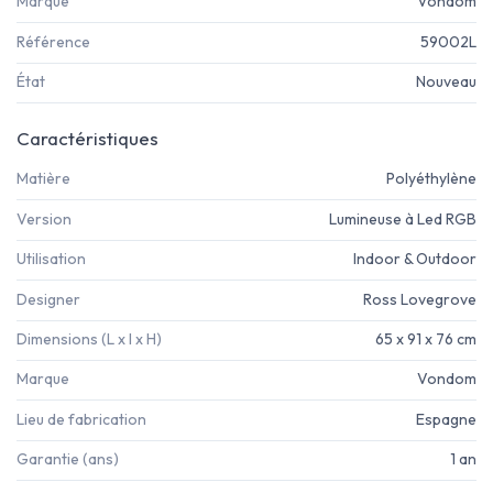
Marque
Vondom
Référence
59002L
État
Nouveau
Caractéristiques
Matière
Polyéthylène
Version
Lumineuse à Led RGB
Utilisation
Indoor & Outdoor
Designer
Ross Lovegrove
Dimensions (L x l x H)
65 x 91 x 76 cm
Marque
Vondom
Lieu de fabrication
Espagne
Garantie (ans)
1 an