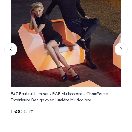
FAZ Fauteuil Lumineux RGB Multicolore - Chauffeuse
BLOW 
Extérieure Design avec Lumière Multicolore
Extér
1 500 €
686 
HT