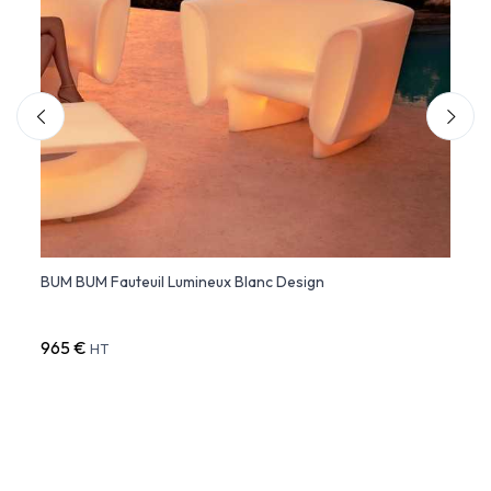
BUM BUM Fauteuil Lumineux Blanc Design
PAL f
965 €
811 €
HT