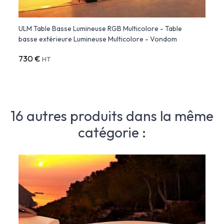
ux
ULM Table Basse Lumineuse RGB Multicolore - Table
ULM S
basse extérieure Lumineuse Multicolore - Vondom
Lumin
730 €
2 46
HT
16 autres produits dans la même
catégorie :