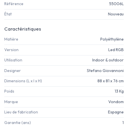
Référence
55006L
État
Nouveau
Caractéristiques
Matière
Polyéthylène
Version
Led RGB
Utilisation
Indoor & outdoor
Designer
Stefano Giovannoni
Dimensions (L x l x H)
88 x 81 x 76 cm
Poids
13 Kg
Marque
Vondom
Lieu de fabrication
Espagne
Garantie (ans)
1