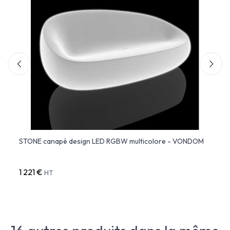
STONE canapé design LED RGBW multicolore - VONDOM
STONE
1 221 €
522 
HT