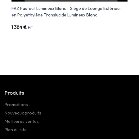
e -
FAZ Fauteuil Lumineux Blanc - Siège de Lounge Extérieur
PEZZE
en Polyéthylène Translucide Lumineux Blanc
1 384 €
1 649
HT
Produits
Promotions
Nouveaux produits
Meilleures ventes
Plan du site