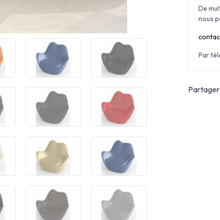
De mul
nous p
contac
Par té
Partager 