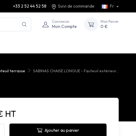
+33 2 52 44 52 58
Suivi de commande
Fr
Connexion
Mon Panier
Mon Compte
0 €
teuil terrasse
SABINAS CHAISE LONGUE - Fauteuil extérieur...
€ HT
Ajouter au panier