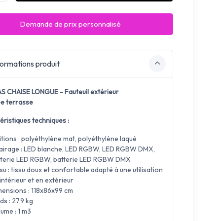
Demande de prix personnalisé
ormations produit
S CHAISE LONGUE - Fauteuil extérieur
e terrasse
éristiques techniques :
itions : polyéthylène mat, polyéthylène laqué
lairage : LED blanche, LED RGBW, LED RGBW DMX,
tterie LED RGBW, batterie LED RGBW DMX
su : tissu doux et confortable adapté à une utilisation
intérieur et en extérieur
mensions : 118x86x99 cm
ds : 27,9 kg
ume : 1 m3