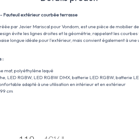
Fauteuil extérieur courbée terrasse
créée par Javier Mariscal pour Vondom, est une pièce de mobilier d
design évite les lignes droites et la géométrie, rappelant les courbes
haise longue idéale pour l'extérieur, mais convient également à une ut
 :
ène mat, polyéthylène laqué
anche, LED RGBW, LED RGBW DMX, batterie LED RGBW, batterie
confortable adapté à une utilisation en intérieur et en extérieur
x99 cm