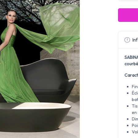
Inf
SABINA
courbé
Caract
Fin
Éc
ba
Tis
en 
Di
Poi
Vol