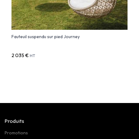
Fauteuil suspendu sur pied Journey
Faute
2 035 €
1 06
HT
Produits
Promotions