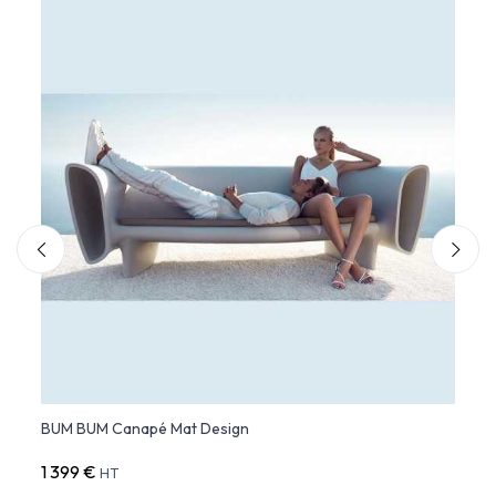
BUM BUM Canapé Mat Design
BUM B
1 399 €
769 
HT