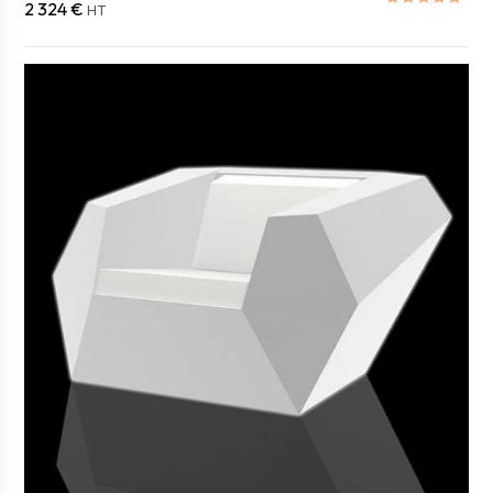
2 324 €
HT