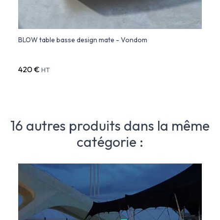
t
BLOW table basse design mate - Vondom
BLOW 
Polyé
420 €
1 358
HT
16 autres produits dans la même
catégorie :