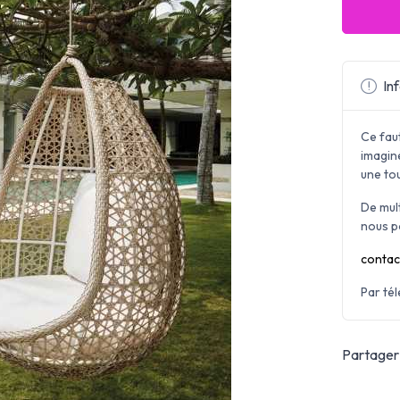
Inf
Ce faut
imagin
une to
De mul
nous p
contac
Par té
Partager 