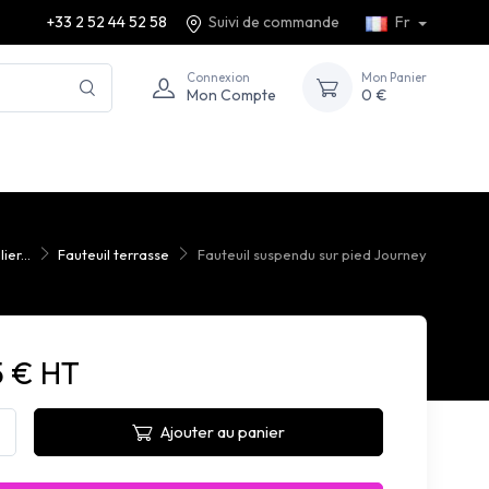
+33 2 52 44 52 58
Suivi de commande
Fr
Connexion
Mon Panier
Mon Compte
0 €
ier...
Fauteuil terrasse
Fauteuil suspendu sur pied Journey
5 € HT
Ajouter au panier