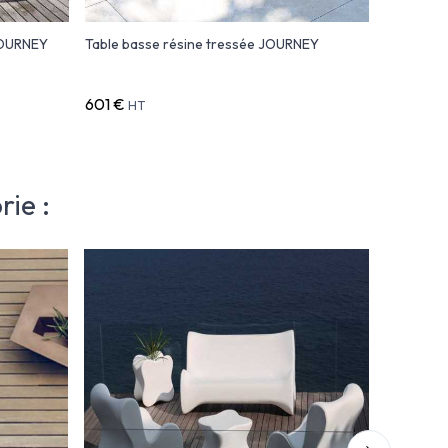
 JOURNEY
Table basse résine tressée JOURNEY
Table d'ap
JOURNEY
601 €
387 €
HT
HT
ie :