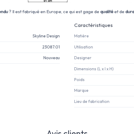
endu
? Il est fabriqué en Europe, ce qui est gage de
qualité
et de
dura
Caractéristiques
Skyline Design
Matière
23087.01
Utilisation
Nouveau
Designer
Dimensions (L x l x H)
Poids
Marque
Lieu de fabrication
Avis clients