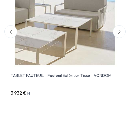
TABLET FAUTEUIL - Fauteuil Extérieur Tissu - VONDOM
Faute
3 932 €
1 34
HT