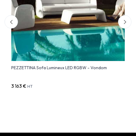
PEZZETTINA Sofa Lumineux LED RGBW - Vondom
BLOW 
Lumin
3 163 €
1 59
HT