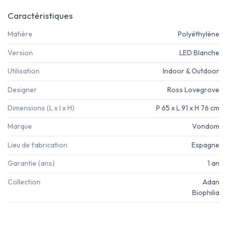
Caractéristiques
Matière
Polyéthylène
Version
LED Blanche
Utilisation
Indoor & Outdoor
Designer
Ross Lovegrove
Dimensions (L x l x H)
P 65 x L 91 x H 76 cm
Marque
Vondom
Lieu de fabrication
Espagne
Garantie (ans)
1 an
Collection
Adan
Biophilia