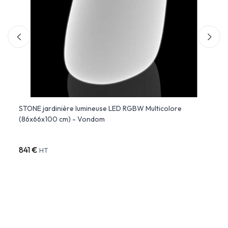
STONE jardinière lumineuse LED RGBW Multicolore
HIGH 
(86x66x100 cm) - Vondom
Lumin
841 €
343 
HT