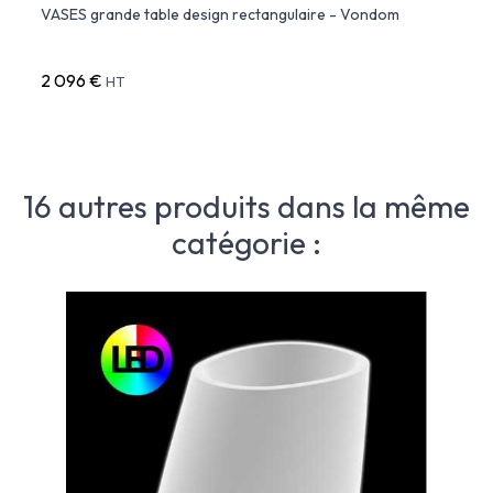
5x53
VASES grande table design rectangulaire - Vondom
VASES
2 096 €
1 399
HT
16 autres produits dans la même
catégorie :