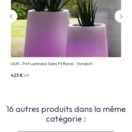
ULM - Pot Lumineux Sans Fil Rond - Vondom
ULM -
423 €
530 
HT
16 autres produits dans la même
catégorie :