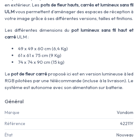
en extérieur
. Les
pots de fleur hauts, carrés et lumineux sans fil
ULM
vous permettent d'aménager
des espaces de réception à
votre image
grâce à ses
différentes versions
, tailles
et finitions
.
Les différentes dimensions du
pot lumineux sans fil haut et
carré
ULM :
49 x 49 x 60 cm (6,4 Kg)
61 x 61 x 75 cm (9 Kg)
74 x 74 x 90 cm (15 kg)
Le
pot de fleur carré
proposé ici est en version lumineuse à led
RGB pilotées par une télécommande (incluse à la livraison). Le
système est autonome avec son alimentation sur batterie.
Général
Marque
Vondom
Référence
42211Y
État
Nouveau