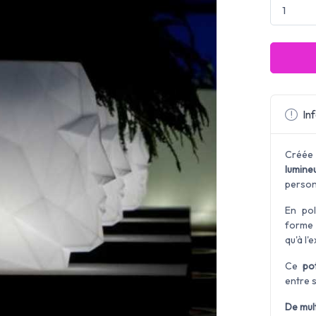
Inf
Créée
lumine
person
En po
forme 
qu'à l'e
Ce
po
entre 
De mult