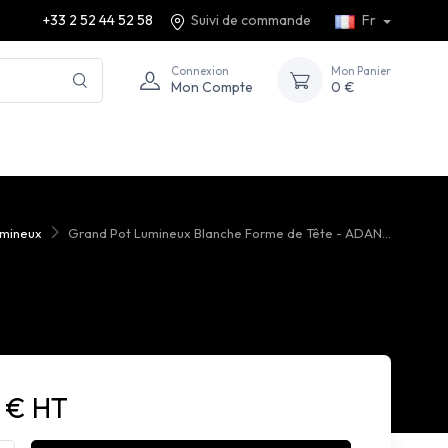
+33 2 52 44 52 58
Suivi de commande
Fr
Connexion
Mon Panier
Mon Compte
0 €
lumineux
Grand Pot Lumineux Blanche Forme de Tête - ADAN...
5 € HT