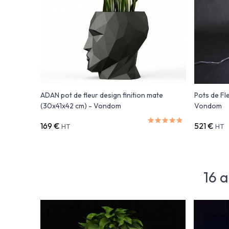
ADAN pot de fleur design finition mate
Pots de Fl
(30x41x42 cm) - Vondom
Vondom
169 €
521 €
HT
HT
16 