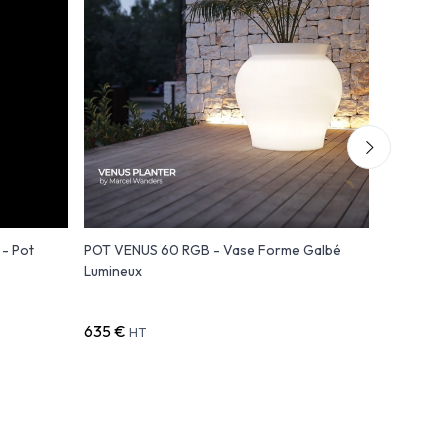
- Pot
POT VENUS 60 RGB - Vase Forme Galbé
STONE Po
Lumineux
- Vondo
635 €
474 €
HT
HT