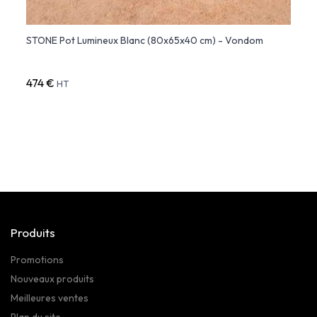
STONE Pot Lumineux Blanc (80x65x40 cm) - Vondom
Organ
474 €
497 
HT
Produits
Promotions
Nouveaux produits
Meilleures ventes
Plan du site