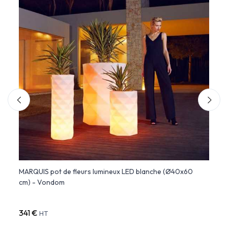
N 100
MARQUIS pot de fleurs lumineux LED blanche (Ø40x60
BLOW 
cm) - Vondom
Extér
341 €
353 
HT