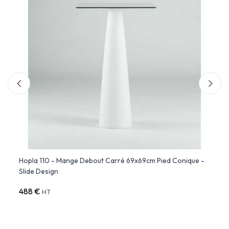
Hopla 110 - Mange Debout Carré 69x69cm Pied Conique -
FAZ 
Slide Design
Debou
488 €
690 
HT