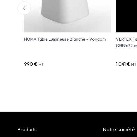
NOMA Table Lumineuse Blanche - Vondom
VERTEX Ta
-
(Ø89x72 c
990 €
1 041 €
HT
HT
Produits
Notre société