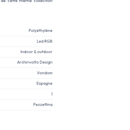
de cette même collection
Polyéthylène
Led RGB
Indoor & outdoor
Archirivolto Design
Vondom
Espagne
1
Pezzettina