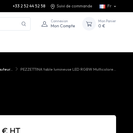
+33 2 52 44 52 58
Suivi de commande
Fr
Connexion
Mon Panier
Mon Compte
0 €
uteur...
PEZZETTINA table lumineuse LED RGBW Multicolore...
0 € HT