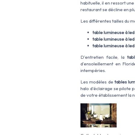
habituelle, il en ressort une
restaurant se décline en pl
Les différentes tailles du 
table lumineuse à led
table lumineuse à led
table lumineuse à led
D'entretien facile, la
tab
d'ensoleillement en Flori
intempéries.
Les modèles de
tables lu
halo d'éclairage se pilote 
de votre établissement la nu