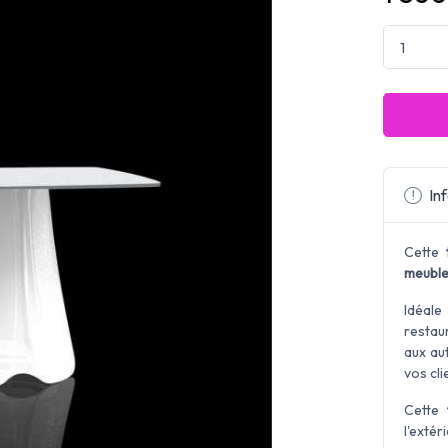
Inf
Cette
meuble
Idéale
restau
aux au
vos cli
Cette
l'extér