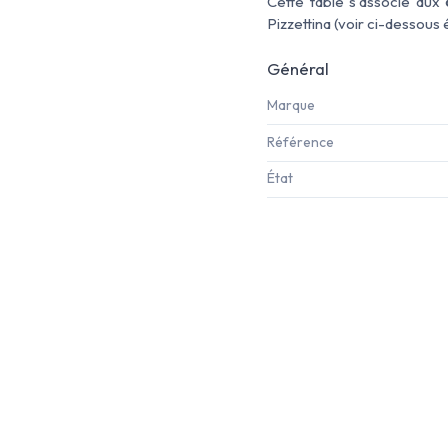
Cette table s'associe aux
Pizzettina (voir ci-dessous
Général
Marque
Référence
État