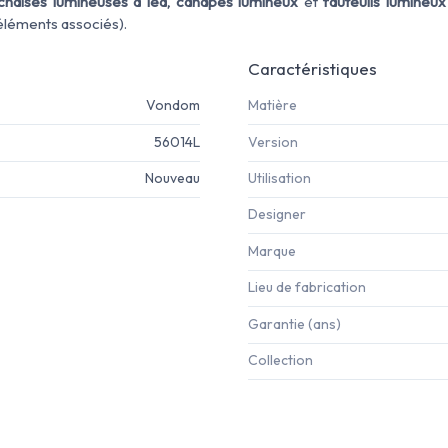
chaises lumineuses à led, canapés lumineux
et
fauteuils lumineux
 éléments associés).
Caractéristiques
Vondom
Matière
56014L
Version
Nouveau
Utilisation
Designer
Marque
Lieu de fabrication
Garantie (ans)
Collection