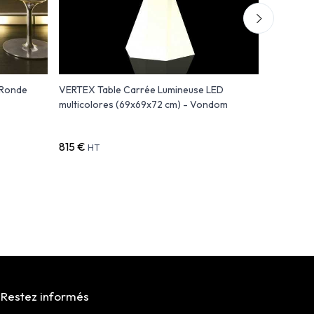
 Ronde
VERTEX Table Carrée Lumineuse LED
VERTEX T
multicolores (69x69x72 cm) - Vondom
(Ø50x72 
815 €
726 €
HT
HT
Restez informés