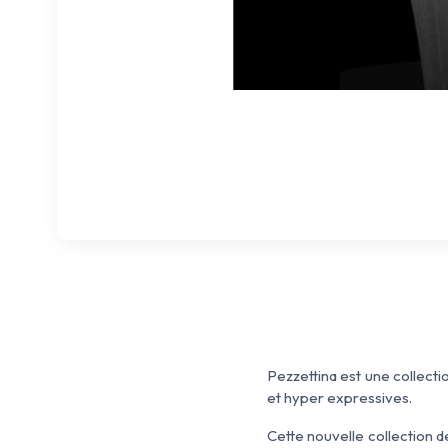
Pezzettina
est
une collecti
et hyper expressives
.
Cette nouvelle collection
d