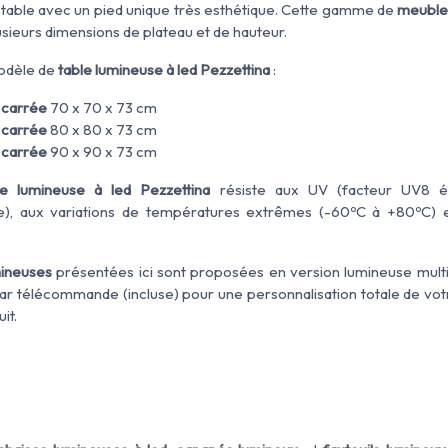
table avec un pied unique très esthétique. Cette gamme de
meuble
usieurs dimensions de plateau et de hauteur.
modèle de
table lumineuse à led Pezzettina
:
 carrée
70 x 70 x 73 cm
 carrée
80 x 80 x 73 cm
 carrée
90 x 90 x 73 cm
le lumineuse à led Pezzettina
résiste aux UV (facteur UV8 é
de), aux variations de températures extrêmes (-60ºC à +80ºC) 
mineuses
présentées ici sont proposées en version lumineuse multi
par télécommande (incluse) pour une personnalisation totale de vot
it.