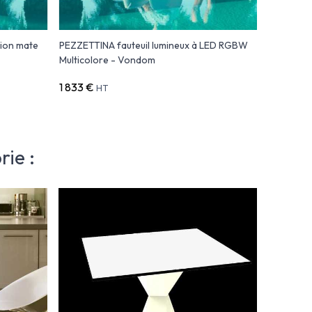
tion mate
PEZZETTINA fauteuil lumineux à LED RGBW
PEZZETTI
Multicolore - Vondom
Vondom
1 833 €
3 163 €
HT
H
ie :