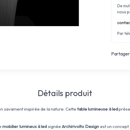
De mul
nous p
contac
Par té
Partager 
Détails produit
on
savament
inspirée de la nature
.
Cette
table lumineuse
à led
prés
e
mobilier lumineux à led
signée
Archirivolto
Design
est
un concept 