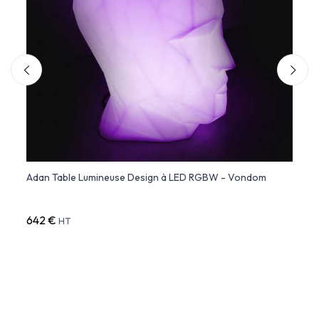
Adan Table Lumineuse Design à LED RGBW - Vondom
Loung
More
642 €
1 03
HT