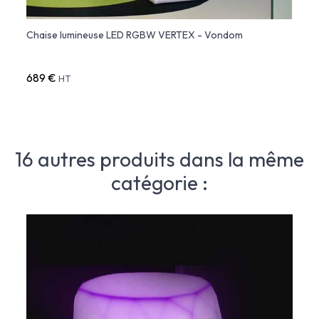
 cm)
Chaise lumineuse LED RGBW VERTEX - Vondom
VERTE
- Vo
689 €
726 
HT
16 autres produits dans la même
catégorie :