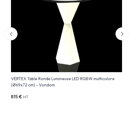
VERTEX Table Ronde Lumineuse LED RGBW multicolore
Hopla
(Ø69x72 cm) - Vondom
Slide
815 €
437 
HT