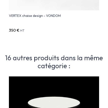
ndom
VERTEX chaise design - VONDOM
VERTE
Vond
350 €
279 
HT
16 autres produits dans la même
catégorie :