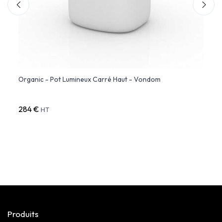
Organic - Pot Lumineux Carré Haut - Vondom
MARQU
cm) 
284 €
341 €
HT
Produits