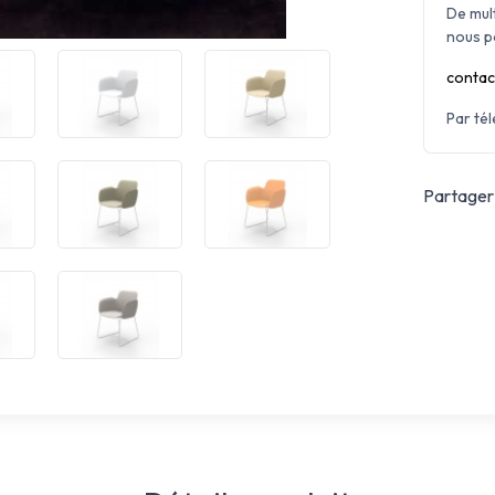
De mul
nous p
contac
Par té
Partager 