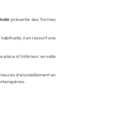
inal
e
présente
des formes
e
habituelle, il en ressort une
 place à l'intérieur en salle
 heures d'ensoleillement en
 intempéries.