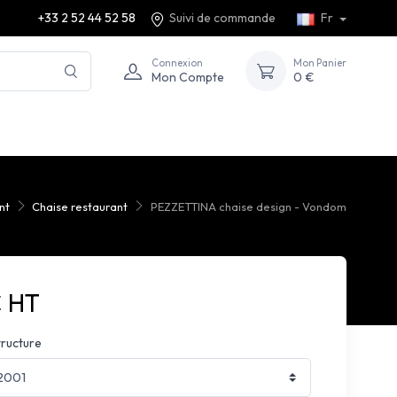
+33 2 52 44 52 58
Suivi de commande
Fr
Connexion
Mon Panier
Mon Compte
0 €
nt
Chaise restaurant
PEZZETTINA chaise design - Vondom
€ HT
tructure