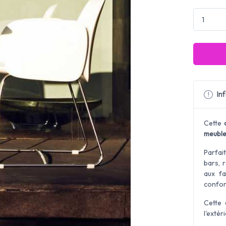
Inf
Cette
meuble
Parfai
bars, 
aux fa
confort
Cette
l'extér