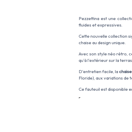
Pezzettina
est
une collect
fluides
et expressives
.
Cette nouvelle collection
s
chaise au design unique.
Avec son style néo rétro, 
qu'à l'extérieur sur la terr
D'entretien facile, la
chaise
Floride), aux variations d
Ce fauteuil est disponible e