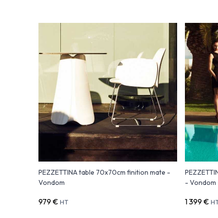
PEZZETTINA table 70x70cm finition mate -
PEZZETTINA
Vondom
- Vondom
979 €
1 399 €
HT
H