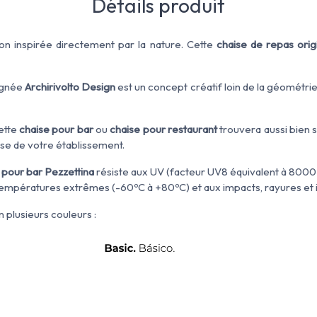
Détails produit
ion
inspirée directement par la nature
.
Cette
chaise de repas orig
ignée
Archirivolto
Design
est
un concept créatif
loin de
la géométri
cette
chaise pour bar
ou
chaise pour restaurant
trouvera aussi bien sa
asse de votre établissement.
 pour bar Pezzettina
résiste aux UV (facteur UV8 équivalent à 8000
e températures extrêmes (-60ºC à +80ºC) et aux impacts, rayures et
n plusieurs couleurs :