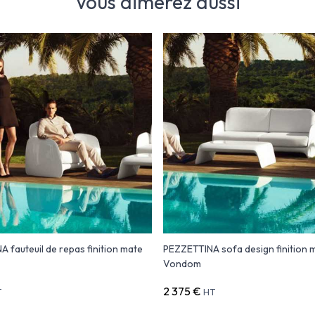
Vous aimerez aussi
 fauteuil de repas finition mate
PEZZETTINA sofa design finition 
Vondom
2 375 €
T
HT