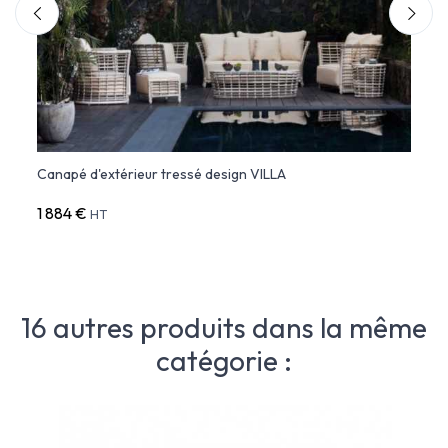
Canapé d'extérieur tressé design VILLA
Faute
1 884 €
1 078
HT
16 autres produits dans la même
catégorie :