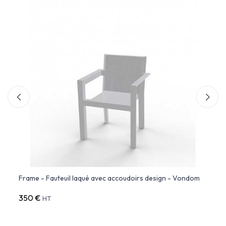
Frame - Fauteuil laqué avec accoudoirs design - Vondom
PEZZE
350 €
391 
HT