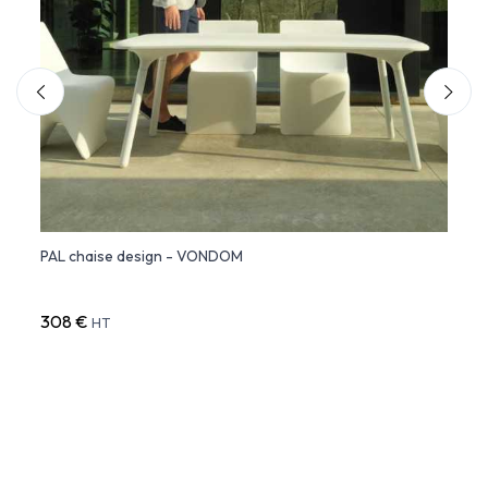
PAL chaise design - VONDOM
Faute
308 €
751 
HT