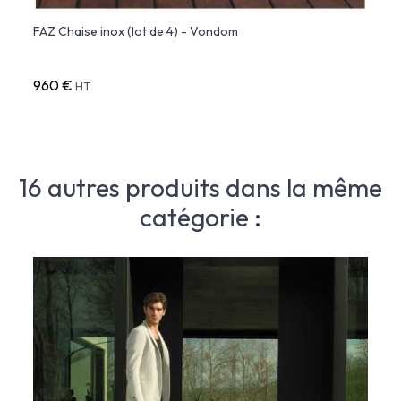
eur
FAZ Chaise inox (lot de 4) - Vondom
VERT
960 €
350 
HT
16 autres produits dans la même
catégorie :